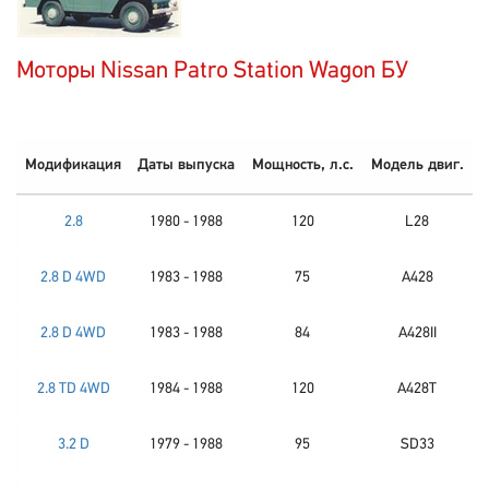
Моторы Nissan Patro Station Wagon БУ
Модификация
Даты выпуска
Мощность, л.с.
Модель двиг.
2.8
1980 - 1988
120
L28
2.8 D 4WD
1983 - 1988
75
A428
2.8 D 4WD
1983 - 1988
84
A428II
2.8 TD 4WD
1984 - 1988
120
A428T
3.2 D
1979 - 1988
95
SD33