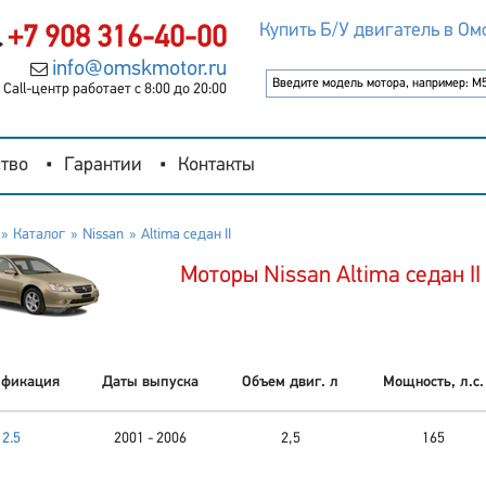
Купить Б/У двигатель в Ом
+7 908 316-40-00
info@omskmotor.ru
Call-центр работает с 8:00 до 20:00
тво
Гарантии
Контакты
Каталог
Nissan
Altima седан II
Моторы Nissan Altima седан II
фикация
Даты выпуска
Объем двиг. л
Мощность, л.с.
2.5
2001 - 2006
2,5
165