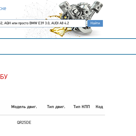
ске
 БУ
Модель двиг.
Тип двиг.
Тип КПП
Код
QR25DE