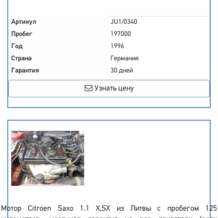
Артикул
JU1/0340
Пробег
197000
Год
1996
Страна
Германия
Гарантия
30 дней
Узнать цену
Мотор Citroen Saxo 1.1 X,SX из Литвы с пробегом 125