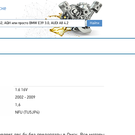
ске
1.6 16V
2002 - 2009
1,6
NFU (TU5JP4)