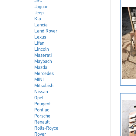
JAC
Jaguar
Jeep
Kia
Lancia
Land Rover
Lexus
Lifan
Lincoln
Maserati
Maybach
Mazda
Mercedes
MINI
Mitsubishi
Nissan
Opel
Peugeot
Pontiac
Porsche
Renault
Rolls-Royce
Rover