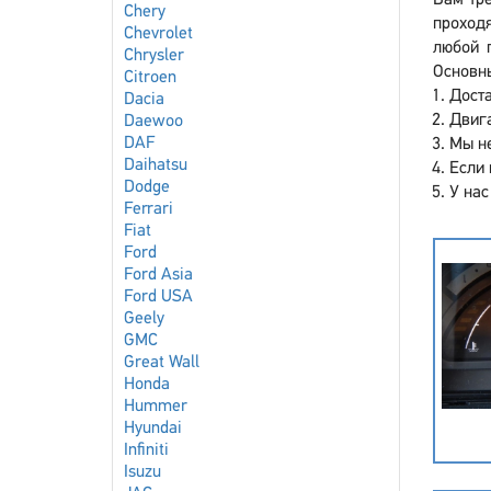
Вам тре
Chery
проходя
Chevrolet
любой 
Chrysler
Основны
Citroen
Доста
Dacia
Двига
Daewoo
DAF
Мы не
Daihatsu
Если 
Dodge
У нас
Ferrari
Fiat
Ford
Ford Asia
Ford USA
Geely
GMC
Great Wall
Honda
Hummer
Hyundai
Infiniti
Isuzu