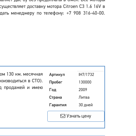
авляет двс бу без предоплаты в Омск. Все моторы
уществляет доставку мотора Citroen C3 1.6 16V в
дать менеджеру по телефону: +7 908 316-40-00.
гом 130 км. месячная
Артикул
IH7/1732
роизводиться в СТО).
Пробег
130000
ед продажей и имею
Год
2009
Страна
Литва
Гарантия
30 дней
Узнать цену