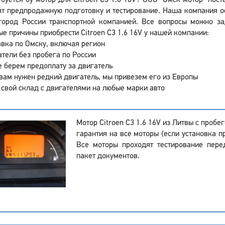
буется бу мотор для Citroen C3 1.6 16V? ООО "Омск мотор" пост
т предпродажную подготовку и тестирование. Наша компания ос
город России транспортной компанией. Все вопросы можно за
е причины приобрести Citroen C3 1.6 16V у нашей компании:
вка по Омску, включая регион
тели без пробега по России
 берем предоплату за двигатель
вам нужен редкий двигатель, мы привезем его из Европы
 свой склад с двигателями на любые марки авто
Мотор Citroen C3 1.6 16V из Литвы с пробе
гарантия на все моторы (если установка п
Все моторы проходят тестирование пер
пакет документов.