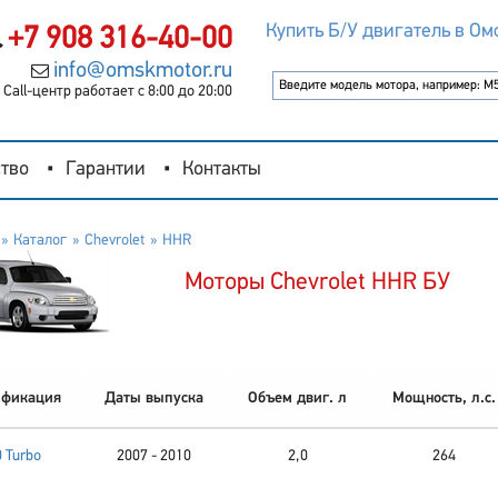
Купить Б/У двигатель в Ом
+7 908 316-40-00
info@omskmotor.ru
Call-центр работает с 8:00 до 20:00
тво
Гарантии
Контакты
Каталог
Chevrolet
HHR
Моторы Chevrolet HHR БУ
фикация
Даты выпуска
Объем двиг. л
Мощность, л.с.
0 Turbo
2007 - 2010
2,0
264