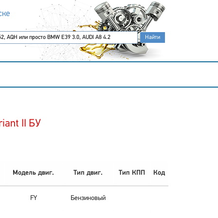
ске
ant II БУ
Модель двиг.
Тип двиг.
Тип КПП
Код
FY
Бензиновый