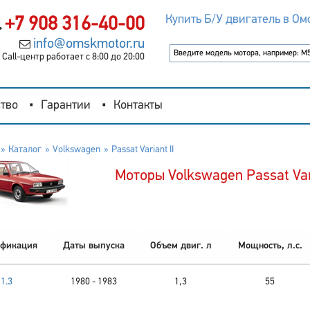
Купить Б/У двигатель в Ом
+7 908 316-40-00
info@omskmotor.ru
Call-центр работает с 8:00 до 20:00
тво
Гарантии
Контакты
Каталог
Volkswagen
Passat Variant II
Моторы Volkswagen Passat Vari
фикация
Даты выпуска
Объем двиг. л
Мощность, л.с.
1.3
1980 - 1983
1,3
55