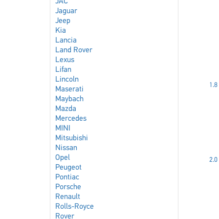
JAC
Jaguar
Jeep
Kia
Lancia
Land Rover
Lexus
Lifan
Lincoln
1.8
Maserati
Maybach
Mazda
Mercedes
MINI
Mitsubishi
Nissan
Opel
2.0
Peugeot
Pontiac
Porsche
Renault
Rolls-Royce
Rover