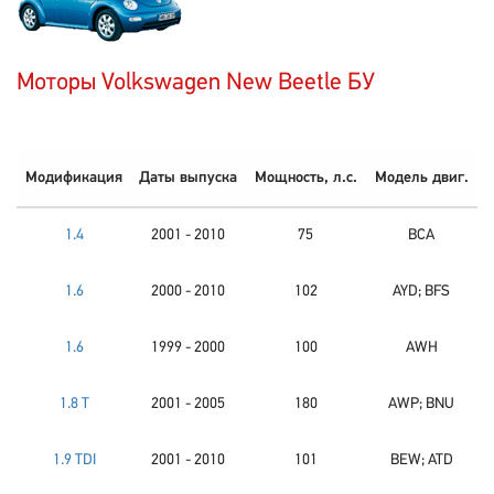
Моторы Volkswagen New Beetle БУ
Модификация
Даты выпуска
Мощность, л.с.
Модель двиг.
1.4
2001 - 2010
75
BCA
1.6
2000 - 2010
102
AYD; BFS
1.6
1999 - 2000
100
AWH
1.8 T
2001 - 2005
180
AWP; BNU
1.9 TDI
2001 - 2010
101
BEW; ATD