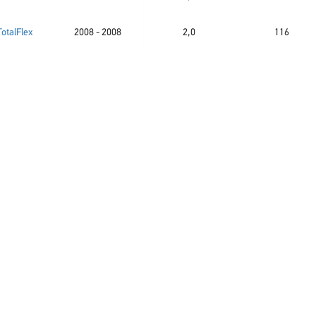
TotalFlex
2008 - 2008
2,0
116