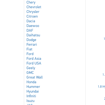
Chery
Chevrolet
Chrysler
Citroen
Dacia
Daewoo
DAF
Daihatsu
1
Dodge
Ferrari
Fiat
Ford
Ford Asia
Ford USA
Geely
GMC
1
Great Wall
Honda
Hummer
1.8 H
Hyundai
Infiniti
Isuzu