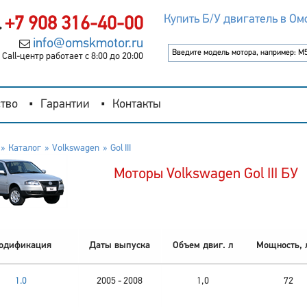
Купить Б/У двигатель в Ом
+7 908 316-40-00
info@omskmotor.ru
Call-центр работает с 8:00 до 20:00
тво
Гарантии
Контакты
Каталог
Volkswagen
Gol III
Моторы Volkswagen Gol III БУ
одификация
Даты выпуска
Объем двиг. л
Мощность, л
1.0
2005 - 2008
1,0
72