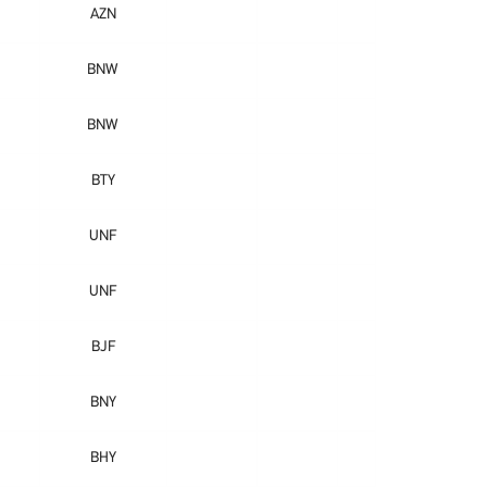
AZN
BNW
BNW
BTY
UNF
UNF
BJF
BNY
BHY