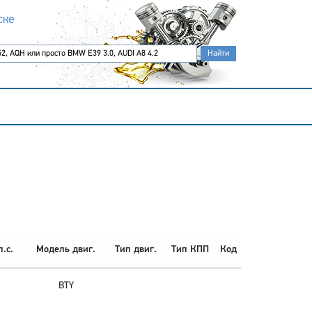
ске
.с.
Модель двиг.
Тип двиг.
Тип КПП
Код
BTY