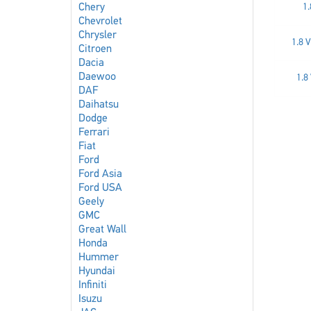
Chery
1.
Chevrolet
Chrysler
1.8 
Citroen
Dacia
Daewoo
1.8
DAF
Daihatsu
Dodge
Ferrari
Fiat
Ford
Ford Asia
Ford USA
Geely
GMC
Great Wall
Honda
Hummer
Hyundai
Infiniti
Isuzu