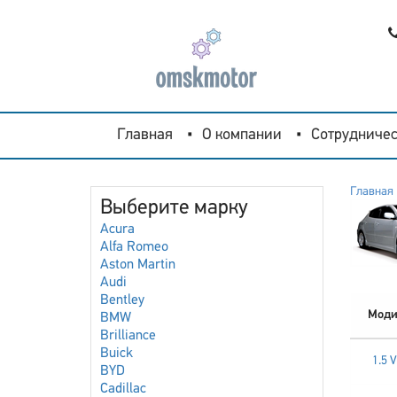
Главная
О компании
Сотрудничес
Главная
Выберите марку
Acura
Alfa Romeo
Aston Martin
Audi
Bentley
Моди
BMW
Brilliance
Buick
1.5 
BYD
Cadillac