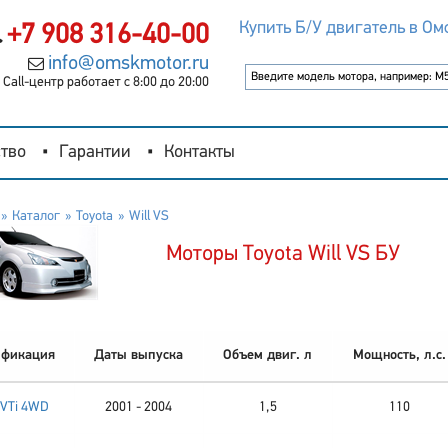
Купить Б/У двигатель в Ом
+7 908 316-40-00
info@omskmotor.ru
Call-центр работает с 8:00 до 20:00
тво
Гарантии
Контакты
Каталог
Toyota
Will VS
Моторы Toyota Will VS БУ
фикация
Даты выпуска
Объем двиг. л
Мощность, л.с.
VVTi 4WD
2001 - 2004
1,5
110