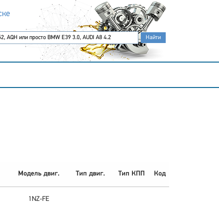
ске
Модель двиг.
Тип двиг.
Тип КПП
Код
1NZ-FE