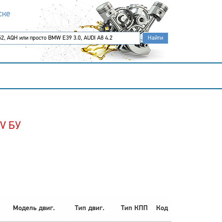
ске
IV БУ
Модель двиг.
Тип двиг.
Тип КПП
Код