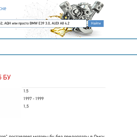
ске
5 БУ
1.5
1997 - 1999
1,5