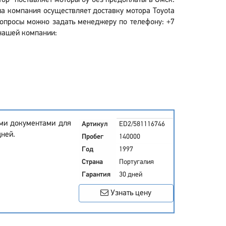
тор" поставляет моторы бу без предоплаты в Омск.
а компания осуществляет доставку мотора Toyota
вопросы можно задать менеджеру по телефону: +7
 нашей компании:
еми документами для
Артикул
ED2/581116746
дней.
Пробег
140000
Год
1997
Страна
Португалия
Гарантия
30 дней
Узнать цену