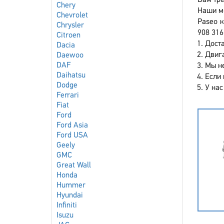
Вам тре
Chery
Наши мо
Chevrolet
Paseo к
Chrysler
908 316
Citroen
Доста
Dacia
Двига
Daewoo
DAF
Мы не
Daihatsu
Если 
Dodge
У нас
Ferrari
Fiat
Ford
Ford Asia
Ford USA
Geely
GMC
Great Wall
Honda
Hummer
Hyundai
Infiniti
Isuzu