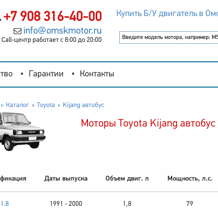
Купить Б/У двигатель в Ом
+7 908 316-40-00
info@omskmotor.ru
Call-центр работает с 8:00 до 20:00
тво
Гарантии
Контакты
Каталог
Toyota
Kijang автобус
Моторы Toyota Kijang автобус
фикация
Даты выпуска
Объем двиг. л
Мощность, л.с.
1.8
1991 - 2000
1,8
79