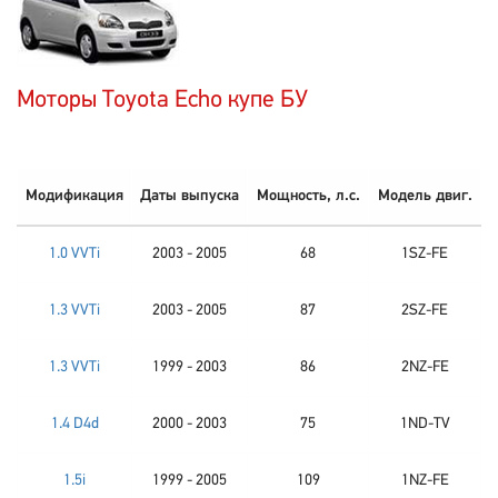
Моторы Toyota Echo купе БУ
Модификация
Даты выпуска
Мощность, л.с.
Модель двиг.
1.0 VVTi
2003 - 2005
68
1SZ-FE
1.3 VVTi
2003 - 2005
87
2SZ-FE
1.3 VVTi
1999 - 2003
86
2NZ-FE
1.4 D4d
2000 - 2003
75
1ND-TV
1.5i
1999 - 2005
109
1NZ-FE