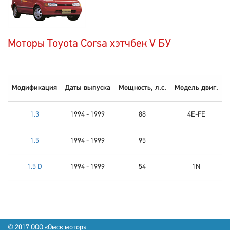
Моторы Toyota Corsa хэтчбек V БУ
Модификация
Даты выпуска
Мощность, л.с.
Модель двиг.
1.3
1994 - 1999
88
4E-FE
1.5
1994 - 1999
95
1.5 D
1994 - 1999
54
1N
© 2017 OOO «Омск мотор»