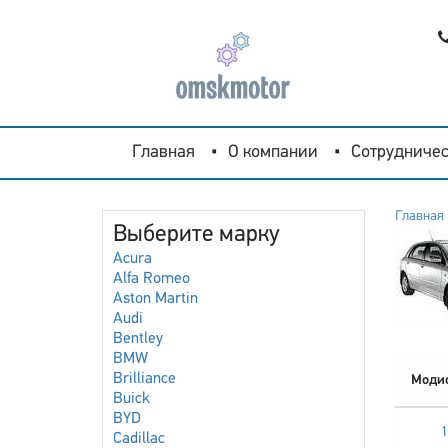
Главная
О компании
Сотрудничес
Главная
Выберите марку
Acura
Alfa Romeo
Aston Martin
Audi
Bentley
BMW
Brilliance
Моди
Buick
BYD
1
Cadillac