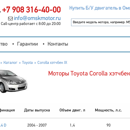
Купить Б/У двигатель в Ом
+7 908 316-40-00
info@omskmotor.ru
Call-центр работает с 8:00 до 20:00
тво
Гарантии
Контакты
Каталог
Toyota
Corolla хэтчбек IX
Моторы Toyota Corolla хэтчбек
фикация
Даты выпуска
Объем двиг. л
Мощность, л.с.
.4 D
2004 - 2007
1,4
90