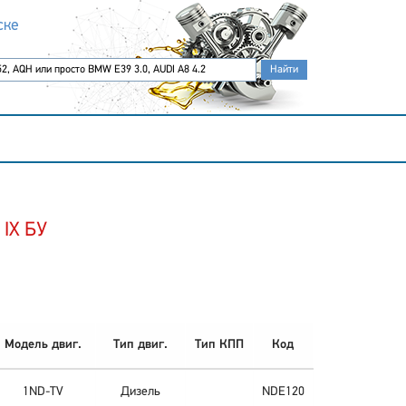
ске
 IX БУ
Модель двиг.
Тип двиг.
Тип КПП
Код
1ND-TV
Дизель
NDE120