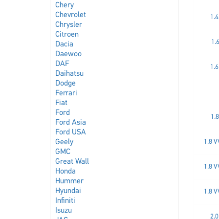
Chery
Chevrolet
1.4
Chrysler
Citroen
1.
Dacia
Daewoo
DAF
1.6
Daihatsu
Dodge
Ferrari
Fiat
Ford
1.
Ford Asia
Ford USA
Geely
1.8 V
GMC
Great Wall
1.8 V
Honda
Hummer
Hyundai
1.8 V
Infiniti
Isuzu
2.