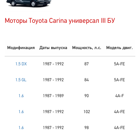
Моторы Toyota Carina универсал III БУ
Модификация
Даты выпуска
Мощность, л.с.
Модель двиг.
1.5 DX
1987 - 1992
87
5A-FE
1.5 GL
1987 - 1992
84
5A-FE
1.6
1987 - 1989
90
4A-F
1.6
1987 - 1992
102
4A-FE
1.6
1987 - 1992
98
4A-FE