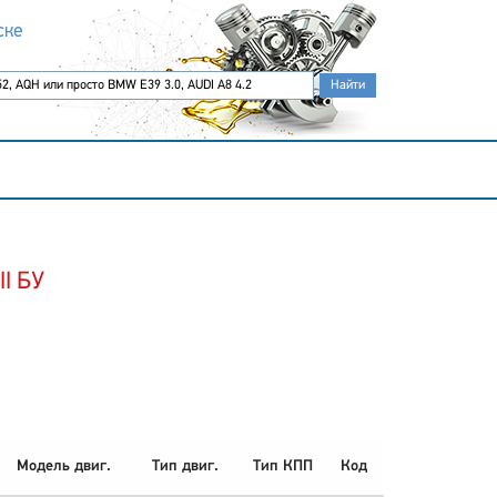
ске
II БУ
Модель двиг.
Тип двиг.
Тип КПП
Код