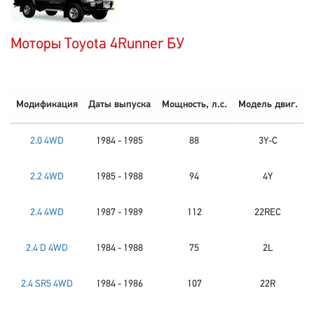
Моторы Toyota 4Runner БУ
Модификация
Даты выпуска
Мощность, л.с.
Модель двиг.
2.0 4WD
1984 - 1985
88
3Y-C
2.2 4WD
1985 - 1988
94
4Y
2.4 4WD
1987 - 1989
112
22REC
2.4 D 4WD
1984 - 1988
75
2L
2.4 SR5 4WD
1984 - 1986
107
22R