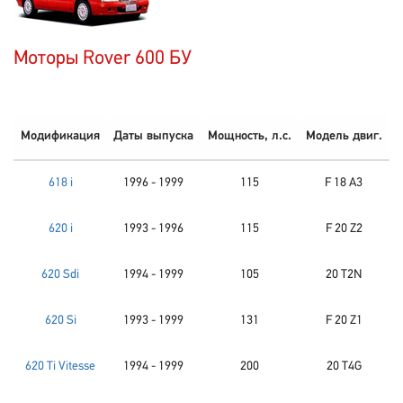
Моторы Rover 600 БУ
Модификация
Даты выпуска
Мощность, л.с.
Модель двиг.
618 i
1996 - 1999
115
F 18 A3
620 i
1993 - 1996
115
F 20 Z2
620 Sdi
1994 - 1999
105
20 T2N
620 Si
1993 - 1999
131
F 20 Z1
620 Ti Vitesse
1994 - 1999
200
20 T4G