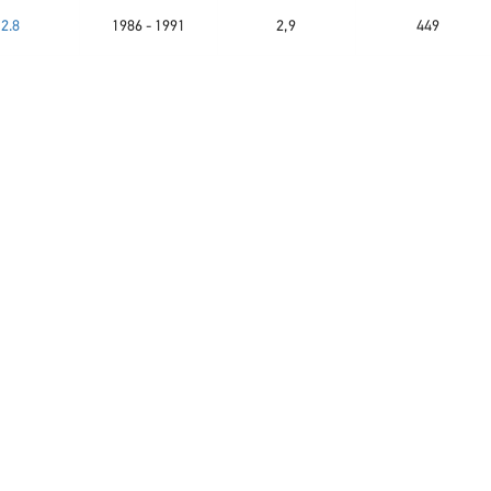
2.8
1986 - 1991
2,9
449