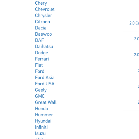
Chery
Chevrolet
Chrysler
Citroen
2.0 C
Dacia
Daewoo
2.
DAF
Daihatsu
Dodge
2.
Ferrari
Fiat
Ford
Ford Asia
Ford USA
Geely
GMC
Great Wall
Honda
Hummer
Hyundai
Infiniti
Isuzu