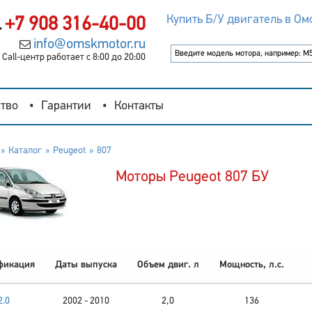
Купить Б/У двигатель в Ом
+7 908 316-40-00
info@omskmotor.ru
Call-центр работает с 8:00 до 20:00
тво
Гарантии
Контакты
Каталог
Peugeot
807
Моторы Peugeot 807 БУ
фикация
Даты выпуска
Объем двиг. л
Мощность, л.с.
2.0
2002 - 2010
2,0
136