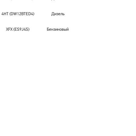
4HT (DW12BTED4)
Дизель
XFX (ES9J4S)
Бензиновый