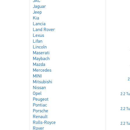
JAC
Jaguar
Jeep
Kia
Lancia
Land Rover
Lexus
Lifan
Lincoln
Maserati
Maybach
Mazda
Mercedes
MINI
2
Mitsubishi
Nissan
Opel
2.2 Tu
Peugeot
Pontiac
2.2 Tu
Porsche
Renault
Rolls-Royce
2.2 Tu
Rover