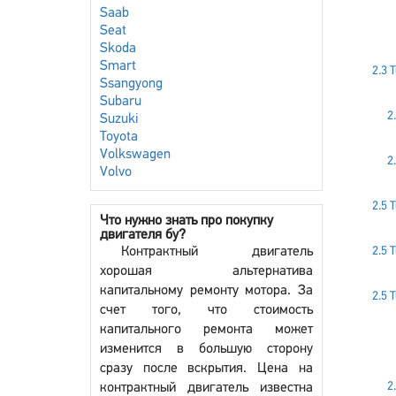
Saab
Seat
Skoda
Smart
2.3 
Ssangyong
Subaru
2
Suzuki
Toyota
Volkswagen
2
Volvo
2.5 
Что нужно знать про покупку
двигателя бу?
Контрактный двигатель
2.5 
хорошая альтернатива
капитальному ремонту мотора. За
2.5 
счет того, что стоимость
капитального ремонта может
изменится в большую сторону
сразу после вскрытия. Цена на
2
контрактный двигатель известна