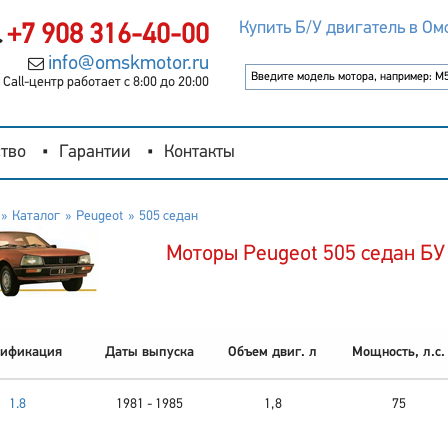
Купить Б/У двигатель в Ом
+7 908 316-40-00
info@omskmotor.ru
Call-центр работает с 8:00 до 20:00
тво
Гарантии
Контакты
Каталог
Peugeot
505 седан
Моторы Peugeot 505 седан БУ
ификация
Даты выпуска
Объем двиг. л
Мощность, л.с.
1.8
1981 - 1985
1,8
75