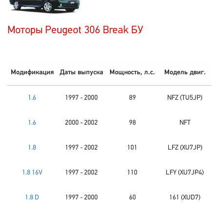
Моторы Peugeot 306 Break БУ
Модификация
Даты выпуска
Мощность, л.с.
Модель двиг.
1.6
1997 - 2000
89
NFZ (TU5JP)
1.6
2000 - 2002
98
NFT
1.8
1997 - 2002
101
LFZ (XU7JP)
1.8 16V
1997 - 2002
110
LFY (XU7JP4)
1.8 D
1997 - 2000
60
161 (XUD7)