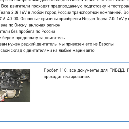
буется контрактный двигатель для Nissan Teana 2.0i 16V? ООО "
 Все двигатели проходят предпродажную подготовку и тестиров
Teana 2.0i 16V в любой город России транспортной компанией. В
316-40-00. Основные причины приобрести Nissan Teana 2.0i 16V у
вка по Омску, включая регион
тели без пробега по России
 берем предоплату за двигатель
вам нужен редкий двигатель, мы привезем его из Европы
 свой склад с двигателями на любые марки авто
Пробег 110, все документы для ГИБДД. 
проходит тестирование.