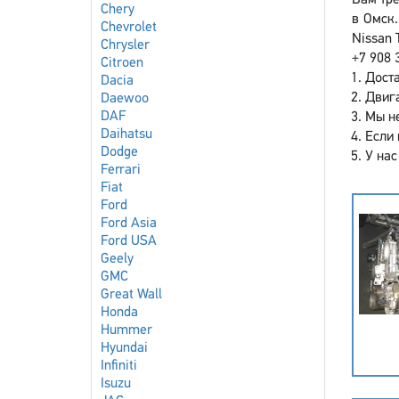
Вам тре
Chery
в Омск.
Chevrolet
Nissan 
Chrysler
+7 908 
Citroen
Доста
Dacia
Двига
Daewoo
DAF
Мы не
Daihatsu
Если 
Dodge
У нас
Ferrari
Fiat
Ford
Ford Asia
Ford USA
Geely
GMC
Great Wall
Honda
Hummer
Hyundai
Infiniti
Isuzu