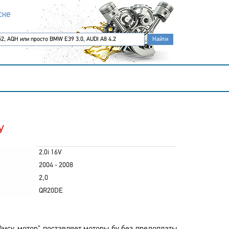
ске
У
2.0i 16V
2004 - 2008
2,0
QR20DE