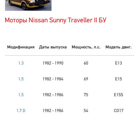
Моторы Nissan Sunny Traveller II БУ
Модификация
Даты выпуска
Мощность, л.с.
Модель двиг.
1.3
1982 - 1990
60
E13
1.5
1982 - 1984
69
E15
1.5
1982 - 1986
75
E15S
1.7 D
1982 - 1986
54
CD17