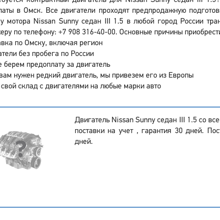
буется контрактный двигатель для Nissan Sunny седан III 1.5
латы в Омск. Все двигатели проходят предпродажную подготов
у мотора Nissan Sunny седан III 1.5 в любой город России тр
ру по телефону: +7 908 316-40-00. Основные причины приобрести 
вка по Омску, включая регион
тели без пробега по России
 берем предоплату за двигатель
вам нужен редкий двигатель, мы привезем его из Европы
 свой склад с двигателями на любые марки авто
Двигатель Nissan Sunny седан III 1.5 со в
поставки на учет , гарантия 30 дней. Пос
дней.