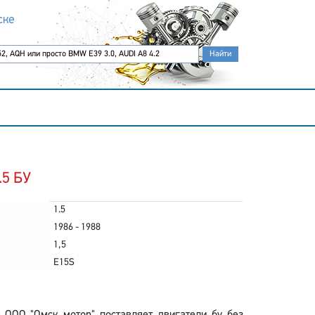
ске
.5 БУ
1.5
1986 - 1988
1,5
E15S