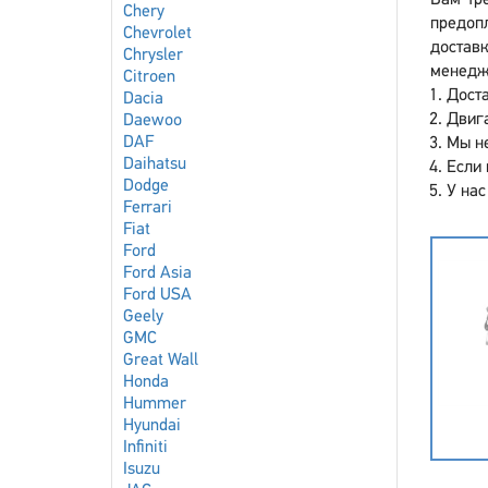
Вам тре
Chery
предоп
Chevrolet
доставк
Chrysler
менедже
Citroen
Доста
Dacia
Двига
Daewoo
DAF
Мы не
Daihatsu
Если 
Dodge
У нас
Ferrari
Fiat
Ford
Ford Asia
Ford USA
Geely
GMC
Great Wall
Honda
Hummer
Hyundai
Infiniti
Isuzu