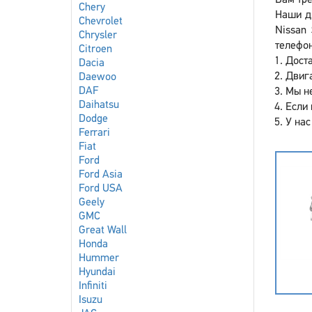
Вам тре
Chery
Наши д
Chevrolet
Nissan 
Chrysler
телефон
Citroen
Доста
Dacia
Двига
Daewoo
DAF
Мы не
Daihatsu
Если 
Dodge
У нас
Ferrari
Fiat
Ford
Ford Asia
Ford USA
Geely
GMC
Great Wall
Honda
Hummer
Hyundai
Infiniti
Isuzu