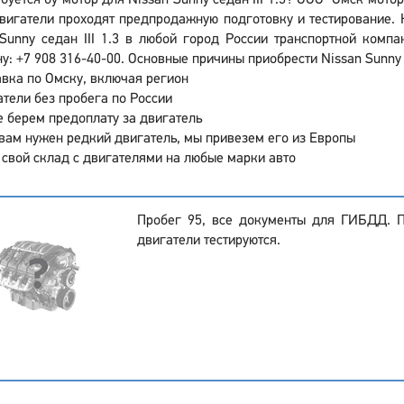
буется бу мотор для Nissan Sunny седан III 1.3? ООО "Омск мото
вигатели проходят предпродажную подготовку и тестирование. 
Sunny седан III 1.3 в любой город России транспортной комп
у: +7 908 316-40-00. Основные причины приобрести Nissan Sunny с
вка по Омску, включая регион
тели без пробега по России
 берем предоплату за двигатель
вам нужен редкий двигатель, мы привезем его из Европы
 свой склад с двигателями на любые марки авто
Пробег 95, все документы для ГИБДД. 
двигатели тестируются.