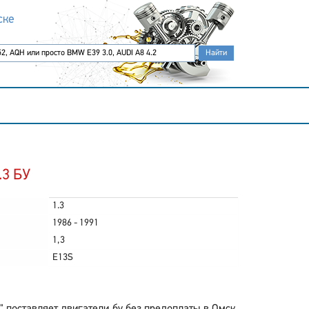
ске
.3 БУ
1.3
1986 - 1991
1,3
E13S