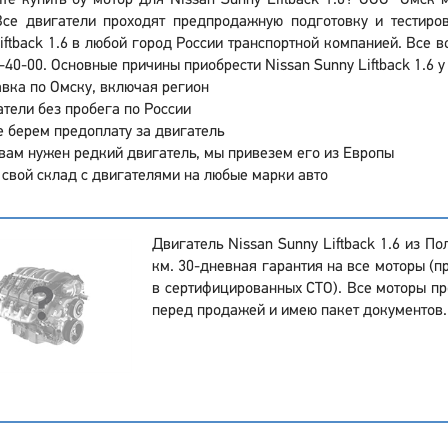
те купить бу мотор для Nissan Sunny Liftback 1.6? ООО "Омск 
Все двигатели проходят предпродажную подготовку и тестиро
iftback 1.6 в любой город России транспортной компанией. Все 
-40-00. Основные причины приобрести Nissan Sunny Liftback 1.6 
вка по Омску, включая регион
тели без пробега по России
 берем предоплату за двигатель
вам нужен редкий двигатель, мы привезем его из Европы
 свой склад с двигателями на любые марки авто
Двигатель Nissan Sunny Liftback 1.6 из П
км. 30-дневная гарантия на все моторы (п
в сертифицированных СТО). Все моторы пр
перед продажей и имею пакет документов.