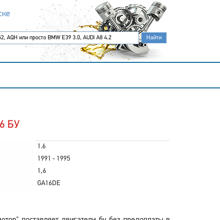
ске
.6 БУ
1.6
1991 - 1995
1,6
GA16DE