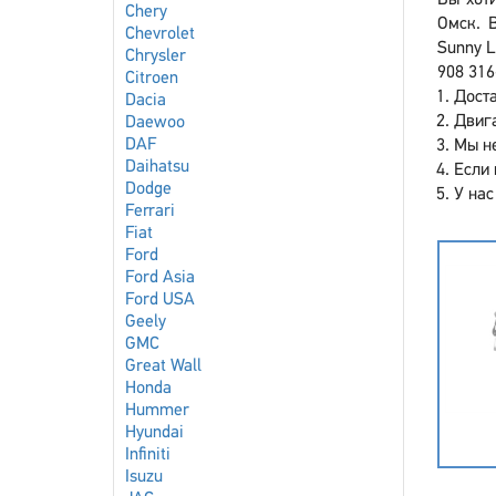
Вы хоти
Chery
Омск. 
Chevrolet
Sunny L
Chrysler
908 316
Citroen
Доста
Dacia
Двига
Daewoo
DAF
Мы не
Daihatsu
Если 
Dodge
У нас
Ferrari
Fiat
Ford
Ford Asia
Ford USA
Geely
GMC
Great Wall
Honda
Hummer
Hyundai
Infiniti
Isuzu