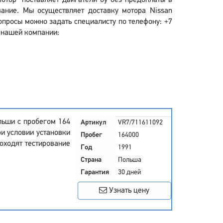
мотор" поставляет двигатели бу без предоплаты в
вание. Мы осуществляет доставку мотора Nissan
вопросы можно задать специалисту по телефону: +7
у нашей компании:
ольши с пробегом 164
Артикул
VR7/711611092
ри условии установки
Пробег
164000
оходят тестирование
Год
1991
Страна
Польша
Гарантия
30 дней
Узнать цену