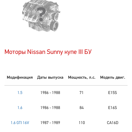
Моторы Nissan Sunny купе III БУ
Модификация
Даты выпуска
Мощность, л.с.
Модель двиг.
1.5
1986 - 1988
71
E15S
1.6
1986 - 1988
84
E16S
1.6 GTI 16V
1987 - 1989
110
CA16D