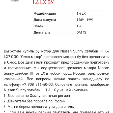
1.4 LX БУ
Модификация
1.4 LX
Даты выпуска
1989 - 1991
Объем
1,4
Двигатель
GA14S
Вы хотите купить бу мотор для Nissan Sunny хэтчбек III 1.4
LX? ООО "Омск мотор" поставляет моторы бу без предоплаты
в Омск. Все двигатели проходят предпродажную подготовку
и тестирование. Мы осуществляет доставку мотора Nissan
Sunny хэтчбек III 1.4 LX в любой город России транспортной
компанией. Все вопросы можно задать менеджеру по
телефону: +7 908 316-40-00. Основные причины приобрести
Nissan Sunny хэтчбек III 1.4 LX у нашей компании:
Доставка по Омску, включая регион
Двигатели без пробега по России
Мы не берем предоплату за двигатель
Если вам нужен редкий двигатель, мы привезем его из