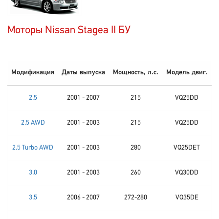
Моторы Nissan Stagea II БУ
Модификация
Даты выпуска
Мощность, л.с.
Модель двиг.
2.5
2001 - 2007
215
VQ25DD
2.5 AWD
2001 - 2003
215
VQ25DD
2.5 Turbo AWD
2001 - 2003
280
VQ25DET
3.0
2001 - 2003
260
VQ30DD
3.5
2006 - 2007
272-280
VQ35DE