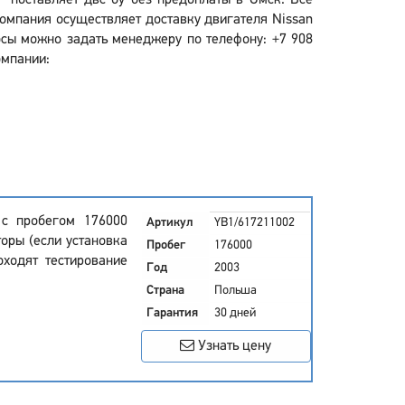
р" поставляет двс бу без предоплаты в Омск. Все
омпания осуществляет доставку двигателя Nissan
росы можно задать менеджеру по телефону: +7 908
омпании:
 с пробегом 176000
Артикул
YB1/617211002
оры (если установка
Пробег
176000
оходят тестирование
Год
2003
Страна
Польша
Гарантия
30 дней
Узнать цену