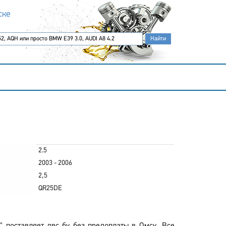
ске
2.5
2003 - 2006
2,5
QR25DE