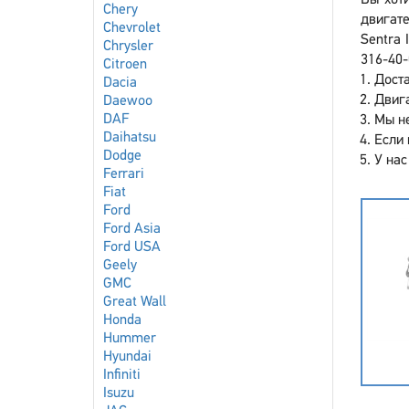
Вы хоти
Chery
двигате
Chevrolet
Sentra 
Chrysler
316-40-
Citroen
Доста
Dacia
Двига
Daewoo
DAF
Мы не
Daihatsu
Если 
Dodge
У нас
Ferrari
Fiat
Ford
Ford Asia
Ford USA
Geely
GMC
Great Wall
Honda
Hummer
Hyundai
Infiniti
Isuzu