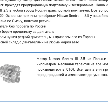
те купить бу мотор для Nissan Sentra III 2.5? ООО "Омск мото
ли проходят предпродажную подготовку и тестирование. Наша к
III 2.5 в любой город России транспортной компанией. Все воп
00. Основные причины приобрести Nissan Sentra III 2.5 у нашей к
вка по Омску, включая регион
тели без пробега по России
 берем предоплату за двигатель
вам нужен редкий двигатель, мы привезем его из Европы
 свой склад с двигателями на любые марки авто
Мотор Nissan Sentra III 2.5 из Польши
километров. месячная гарантия на все мот
производиться в СТО). Все двигатели пр
перед продажей и имею пакет документов.