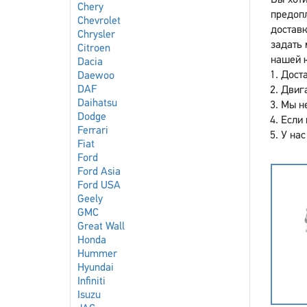
Вы хоти
Chery
предоп
Chevrolet
доставк
Chrysler
задать 
Citroen
нашей 
Dacia
Доста
Daewoo
DAF
Двига
Daihatsu
Мы не
Dodge
Если 
Ferrari
У нас
Fiat
Ford
Ford Asia
Ford USA
Geely
GMC
Great Wall
Honda
Hummer
Hyundai
Infiniti
Isuzu