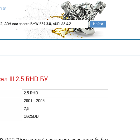
ске
л III 2.5 RHD БУ
2.5 RHD
2001 - 2005
2,5
QG25DD