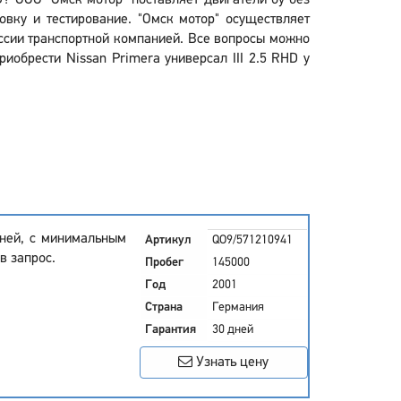
HD? ООО "Омск мотор" поставляет двигатели бу без
вку и тестирование. "Омск мотор" осуществляет
оссии транспортной компанией. Все вопросы можно
иобрести Nissan Primera универсал III 2.5 RHD у
дней, с минимальным
Артикул
QO9/571210941
в запрос.
Пробег
145000
Год
2001
Страна
Германия
Гарантия
30 дней
Узнать цену