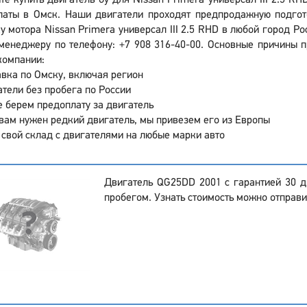
те купить двигатель бу для Nissan Primera универсал III 2.5 R
латы в Омск. Наши двигатели проходят предпродажную подгото
у мотора Nissan Primera универсал III 2.5 RHD в любой город Р
менеджеру по телефону: +7 908 316-40-00. Основные причины пр
компании:
вка по Омску, включая регион
тели без пробега по России
 берем предоплату за двигатель
вам нужен редкий двигатель, мы привезем его из Европы
 свой склад с двигателями на любые марки авто
Двигатель QG25DD 2001 с гарантией 30 
пробегом. Узнать стоимость можно отправи