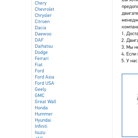
Вы хоти
Chery
предоп
Chevrolet
двигате
Chrysler
менедже
Citroen
компан
Dacia
Доста
Daewoo
DAF
Двига
Daihatsu
Мы не
Dodge
Если 
Ferrari
У нас
Fiat
Ford
Ford Asia
Ford USA
Geely
GMC
Great Wall
Honda
Hummer
Hyundai
Infiniti
Isuzu