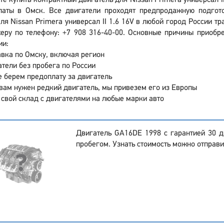
те купить контрактный двигатель для Nissan Primera универсал I
латы в Омск. Все двигатели проходят предпродажную подгото
ля Nissan Primera универсал II 1.6 16V в любой город России т
ру по телефону: +7 908 316-40-00. Основные причины приобрес
ии:
вка по Омску, включая регион
тели без пробега по России
 берем предоплату за двигатель
вам нужен редкий двигатель, мы привезем его из Европы
 свой склад с двигателями на любые марки авто
Двигатель GA16DE 1998 с гарантией 30 
пробегом. Узнать стоимость можно отправи