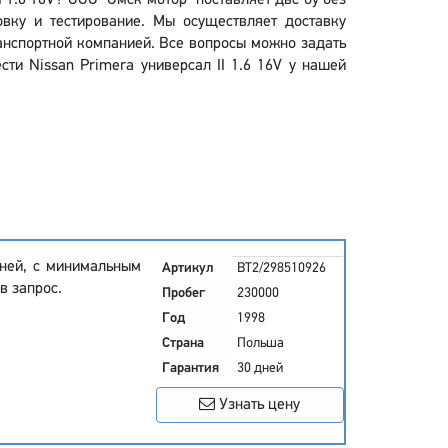
I 1.6 16V? ООО "Омск мотор" поставляет двс бу без
вку и тестирование. Мы осуществляет доставку
ранспортной компанией. Все вопросы можно задать
ти Nissan Primera универсал II 1.6 16V у нашей
дней, с минимальным
Артикул
BT2/298510926
в запрос.
Пробег
230000
Год
1998
Страна
Польша
Гарантия
30 дней
Узнать цену