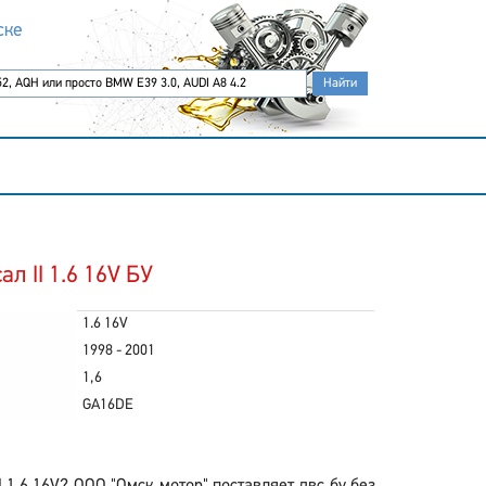
ске
л II 1.6 16V БУ
1.6 16V
1998 - 2001
1,6
GA16DE