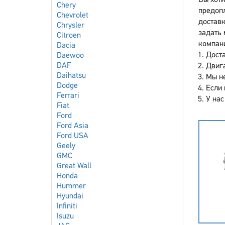
Вы хоти
Chery
предоп
Chevrolet
доставк
Chrysler
задать 
Citroen
компан
Dacia
Доста
Daewoo
DAF
Двига
Daihatsu
Мы не
Dodge
Если 
Ferrari
У нас
Fiat
Ford
Ford Asia
Ford USA
Geely
GMC
Great Wall
Honda
Hummer
Hyundai
Infiniti
Isuzu