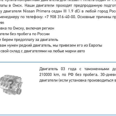
те купить контрактный двигатель для Nissan Primera седан III 1
латы в Омск. Наши двигатели проходят предпродажную подгото
у двигателя Nissan Primera седан III 1.9 dCi в любой город Р
менеджеру по телефону: +7 908 316-40-00. Основные причины при
ии:
вка по Омску, включая регион
тели без пробега по России
 берем предоплату за двигатель
вам нужен редкий двигатель, мы привезем его из Европы
 свой склад с двигателями на любые марки авто
Двигатель 03 года с таможенными до
210000 km, по РФ без пробега. 30-днев
двигатели (если установка производиться в