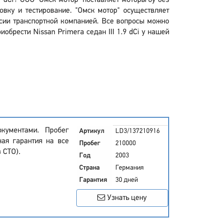
.9 dCi? ООО "Омск мотор" поставляет моторы бу без
вку и тестирование. "Омск мотор" осуществляет
оссии транспортной компанией. Все вопросы можно
обрести Nissan Primera седан III 1.9 dCi у нашей
кументами. Пробег
Артикул
LD3/137210916
ная гарантия на все
Пробег
210000
 СТО).
Год
2003
Страна
Германия
Гарантия
30 дней
Узнать цену