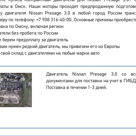
ите купить контрактный двигатель для Nissan Presage 3.0? 
латы в Омск. Наши моторы проходят предпродажную подготовк
ку двигателя Nissan Presage 3.0 в любой город России тран
ру по телефону: +7 908 316-40-00. Основные причины приобрести
вка по Омску, включая регион
тели без пробега по России
 берем предоплату за двигатель
вам нужен редкий двигатель, мы привезем его из Европы
 свой склад с двигателями на любые марки авто
Двигатель Nissan Presage 3.0 со в
документами для поставки на учет в ГИБДД
Поставка в течении 1-3 дней.