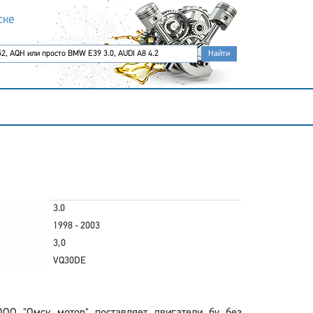
ске
3.0
1998 - 2003
3,0
VQ30DE