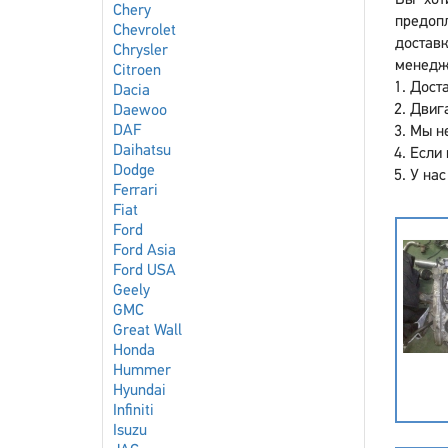
Вы хот
Chery
предоп
Chevrolet
достав
Chrysler
менедже
Citroen
Доста
Dacia
Двига
Daewoo
DAF
Мы не
Daihatsu
Если 
Dodge
У нас
Ferrari
Fiat
Ford
Ford Asia
Ford USA
Geely
GMC
Great Wall
Honda
Hummer
Hyundai
Infiniti
Isuzu