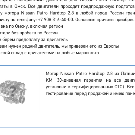
ебуется контрактный двигатель для Nissan Patro Hardtop 2.
латы в Омск. Все двигатели проходят предпродажную подготов
ку мотора Nissan Patro Hardtop 2.8 в любой город России тра
исту по телефону: +7 908 316-40-00. Основные причины приобрест
вка по Омску, включая регион
тели без пробега по России
 берем предоплату за двигатель
вам нужен редкий двигатель, мы привезем его из Европы
 свой склад с двигателями на любые марки авто
Мотор Nissan Patro Hardtop 2.8 из Латви
KM. 30-дневная гарантия на все двиг
установки в сертифицированных СТО). Все
тестирование перед продажей и имею паке