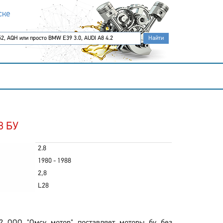
ске
8 БУ
2.8
1980 - 1988
2,8
L28