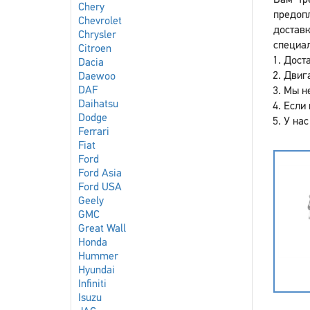
Вам тр
Chery
предоп
Chevrolet
достав
Chrysler
специал
Citroen
Доста
Dacia
Двига
Daewoo
DAF
Мы не
Daihatsu
Если 
Dodge
У нас
Ferrari
Fiat
Ford
Ford Asia
Ford USA
Geely
GMC
Great Wall
Honda
Hummer
Hyundai
Infiniti
Isuzu