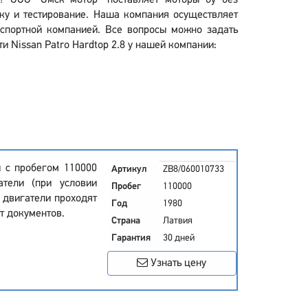
8? ООО "Омск мотор" поставляет моторы бу без
ку и тестирование. Наша компания осуществляет
нспортной компанией. Все вопросы можно задать
и Nissan Patro Hardtop 2.8 у нашей компании:
и с пробегом 110000
Артикул
ZB8/060010733
атели (при условии
Пробег
110000
 двигатели проходят
Год
1980
т документов.
Страна
Латвия
Гарантия
30 дней
Узнать цену