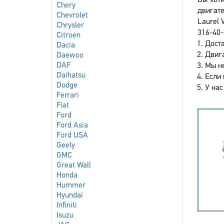
Вы хоти
Chery
двигат
Chevrolet
Laurel 
Chrysler
316-40-
Citroen
Доста
Dacia
Двига
Daewoo
DAF
Мы не
Daihatsu
Если 
Dodge
У нас
Ferrari
Fiat
Ford
Ford Asia
Ford USA
Geely
GMC
Great Wall
Honda
Hummer
Hyundai
Infiniti
Isuzu