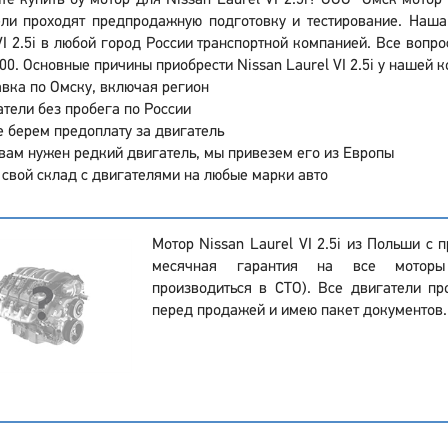
те купить бу мотор для Nissan Laurel VI 2.5i? ООО "Омск мотор
ели проходят предпродажную подготовку и тестирование. Наша
VI 2.5i в любой город России транспортной компанией. Все вопр
00. Основные причины приобрести Nissan Laurel VI 2.5i у нашей 
вка по Омску, включая регион
тели без пробега по России
 берем предоплату за двигатель
вам нужен редкий двигатель, мы привезем его из Европы
 свой склад с двигателями на любые марки авто
Мотор Nissan Laurel VI 2.5i из Польши с 
месячная гарантия на все моторы
производиться в СТО). Все двигатели пр
перед продажей и имею пакет документов.