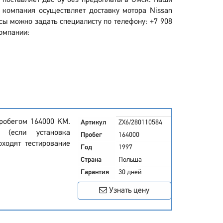
" поставляет двс бу без предоплаты в Омск. Наши
 компания осуществляет доставку мотора Nissan
осы можно задать специалисту по телефону: +7 908
компании:
пробегом 164000 KM.
Артикул
ZX6/280110584
 (если установка
Пробег
164000
оходят тестирование
Год
1997
Страна
Польша
Гарантия
30 дней
Узнать цену