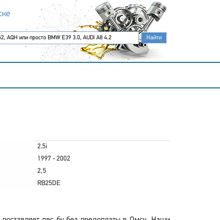
ске
2.5i
1997 - 2002
2,5
RB25DE