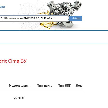
ске
dric Cima БУ
Модель двиг.
Тип двиг.
Тип КПП
Код
VQ30DE