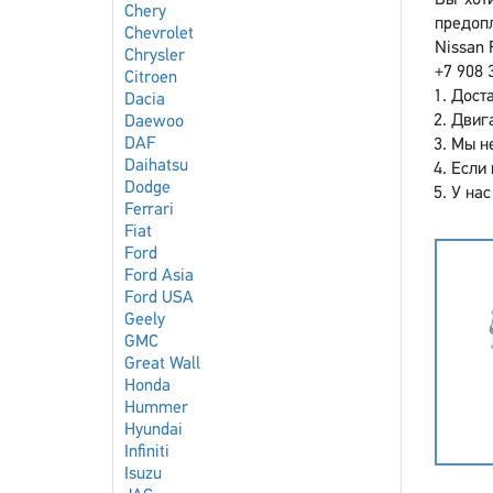
Вы хоти
Chery
предопл
Chevrolet
Nissan 
Chrysler
+7 908 
Citroen
Доста
Dacia
Двига
Daewoo
DAF
Мы не
Daihatsu
Если 
Dodge
У нас
Ferrari
Fiat
Ford
Ford Asia
Ford USA
Geely
GMC
Great Wall
Honda
Hummer
Hyundai
Infiniti
Isuzu