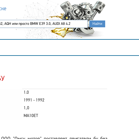
ске
БУ
1.0
1991 - 1992
1,0
MA10ET