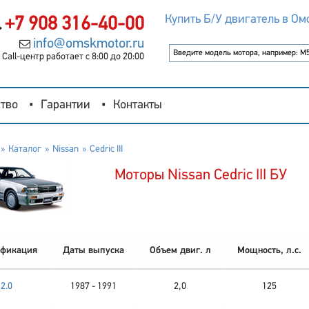
Купить Б/У двигатель в Ом
+7 908 316-40-00
info@omskmotor.ru
Call-центр работает с 8:00 до 20:00
тво
Гарантии
Контакты
Каталог
Nissan
Cedric III
Моторы Nissan Cedric III БУ
фикация
Даты выпуска
Объем двиг. л
Мощность, л.с.
2.0
1987 - 1991
2,0
125