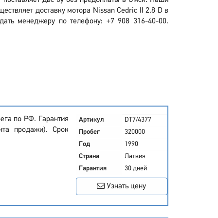
р" поставляет двс бу без предоплаты в Омск. Наши
ствляет доставку мотора Nissan Cedric II 2.8 D в
дать менеджеру по телефону: +7 908 316-40-00.
ега по РФ. Гарантия
Артикул
DT7/4377
нта продажи). Срок
Пробег
320000
Год
1990
Страна
Латвия
Гарантия
30 дней
Узнать цену