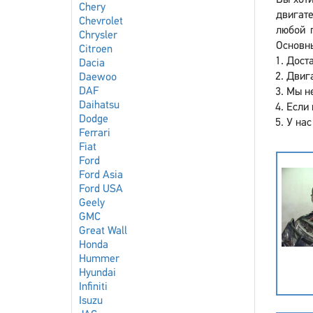
Вы хоти
Chery
двигате
Chevrolet
любой 
Chrysler
Основны
Citroen
Доста
Dacia
Двига
Daewoo
DAF
Мы не
Daihatsu
Если 
Dodge
У нас
Ferrari
Fiat
Ford
Ford Asia
Ford USA
Geely
GMC
Great Wall
Honda
Hummer
Hyundai
Infiniti
Isuzu