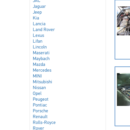
JAC
Jaguar
Jeep
Kia
Lancia
Land Rover
Lexus
Lifan
Lincoln
Maserati
Maybach
Mazda
Mercedes
MINI
Mitsubishi
Nissan
Opel
Peugeot
Pontiac
Porsche
Renault
Rolls-Royce
Rover