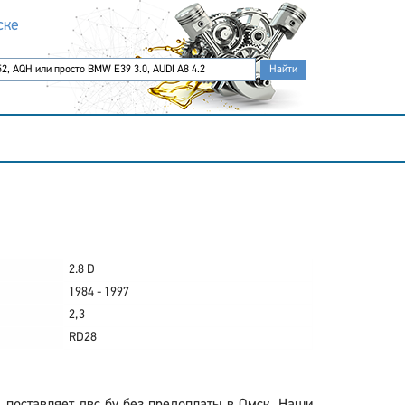
ске
2.8 D
1984 - 1997
2,3
RD28