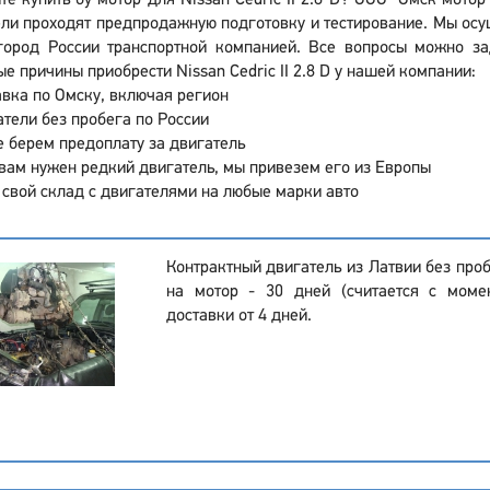
те купить бу мотор для Nissan Cedric II 2.8 D? ООО "Омск мото
ли проходят предпродажную подготовку и тестирование. Мы осуще
город России транспортной компанией. Все вопросы можно за
е причины приобрести Nissan Cedric II 2.8 D у нашей компании:
вка по Омску, включая регион
тели без пробега по России
 берем предоплату за двигатель
вам нужен редкий двигатель, мы привезем его из Европы
 свой склад с двигателями на любые марки авто
Контрактный двигатель из Латвии без проб
на мотор - 30 дней (считается с моме
доставки от 4 дней.