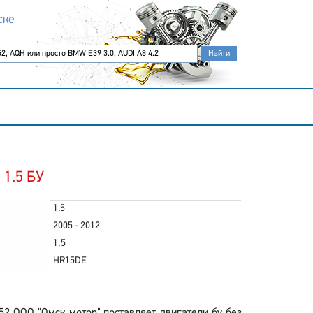
ске
 1.5 БУ
1.5
2005 - 2012
1,5
HR15DE