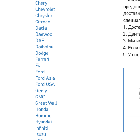
Вы хоти
Chery
предоп
Chevrolet
доставк
Chrysler
специал
Citroen
Доста
Dacia
Двига
Daewoo
DAF
Мы не
Daihatsu
Если 
Dodge
У нас
Ferrari
Fiat
Ford
Ford Asia
Ford USA
Geely
GMC
Great Wall
Honda
Hummer
Hyundai
Infiniti
Isuzu