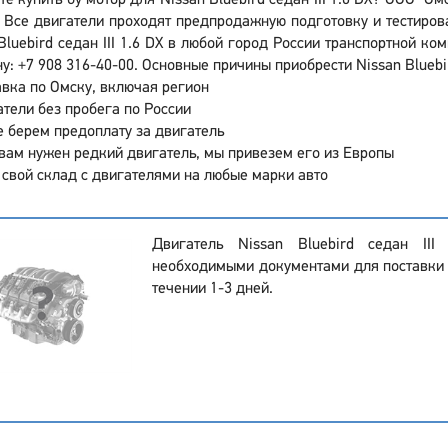
те купить бу мотор для Nissan Bluebird седан III 1.6 DX? ООО "О
 Все двигатели проходят предпродажную подготовку и тестиров
Bluebird седан III 1.6 DX в любой город России транспортной к
у: +7 908 316-40-00. Основные причины приобрести Nissan Bluebir
вка по Омску, включая регион
тели без пробега по России
 берем предоплату за двигатель
вам нужен редкий двигатель, мы привезем его из Европы
 свой склад с двигателями на любые марки авто
Двигатель Nissan Bluebird седан II
необходимыми документами для поставки н
течении 1-3 дней.