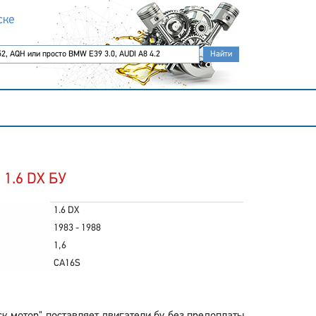
ске
I 1.6 DX БУ
1.6 DX
1983 - 1988
1,6
CA16S