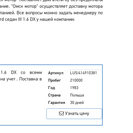
мск мотор" поставляет двигатели бу без предоплаты
ание. "Омск мотор" осуществляет доставку мотора
омпанией. Все вопросы можно задать менеджеру по
d седан III 1.6 DX у нашей компании:
I 1.6 DX со всеми
Артикул
LU5/414910381
а учет . Поставка в
Пробег
210000
Год
1983
Страна
Польша
Гарантия
30 дней
Узнать цену