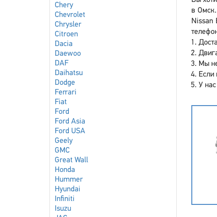
Вы хоти
Chery
в Омск.
Chevrolet
Nissan 
Chrysler
телефон
Citroen
Доста
Dacia
Двига
Daewoo
DAF
Мы не
Daihatsu
Если 
Dodge
У нас
Ferrari
Fiat
Ford
Ford Asia
Ford USA
Geely
GMC
Great Wall
Honda
Hummer
Hyundai
Infiniti
Isuzu