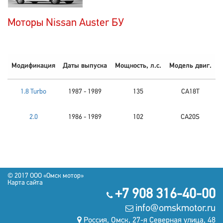
Моторы Nissan Auster БУ
Модификация
Даты выпуска
Мощность, л.с.
Модель двиг.
1.8 Turbo
1987 - 1989
135
CA18T
2.0
1986 - 1989
102
CA20S
© 2017 OOO «Омск мотор»
Карта сайта
+7 908 316-40-00
info@omskmotor.ru
Россия, Омск, 27-я Северная улица, 48