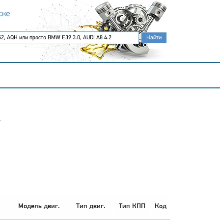
ске
У
Модель двиг.
Тип двиг.
Тип КПП
Код