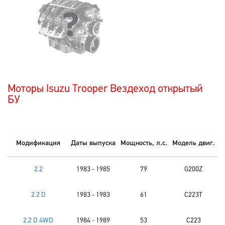
Моторы Isuzu Trooper Вездеход открытый
БУ
Модификация
Даты выпуска
Мощность, л.с.
Модель двиг.
2.2
1983 - 1985
79
G200Z
2.2 D
1983 - 1983
61
C223T
2.2 D 4WD
1984 - 1989
53
C223