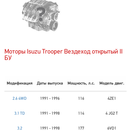
Моторы Isuzu Trooper Вездеход открытый II
БУ
Модификация
Даты выпуска
Мощность, л.с.
Модель двиг.
2.6 4WD
1991 - 1996
116
4ZE1
3.1 TD
1991 - 1998
114
4 JG2 T
3.2
1991 - 1998
177
6VD1